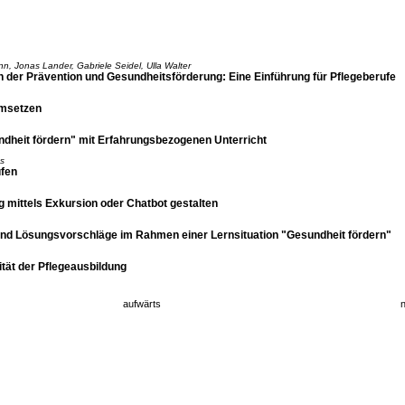
, Jonas Lander, Gabriele Seidel, Ulla Walter
der Prävention und Gesundheitsförderung: Eine Einführung für Pflegeberufe
umsetzen
undheit fördern" mit Erfahrungsbezogenen Unterricht
s
ufen
g mittels Exkursion oder Chatbot gestalten
d Lösungsvorschläge im Rahmen einer Lernsituation "Gesundheit fördern"
tät der Pflegeausbildung
aufwärts
n