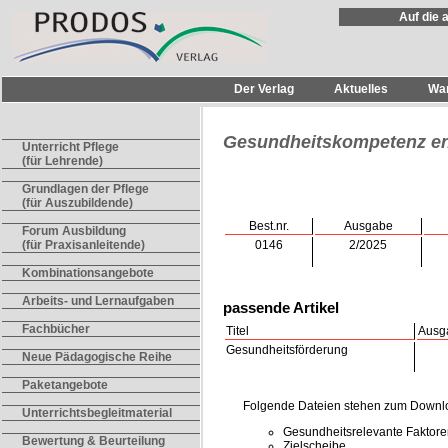
Auf die 
Der Verlag
Aktuelles
Wa
Gesundheitskompetenz en
Unterricht Pflege
(für Lehrende)
Grundlagen der Pflege
(für Auszubildende)
Best.nr.
Ausgabe
Forum Ausbildung
0146
2/2025
(für Praxisanleitende)
Kombinationsangebote
Arbeits- und Lernaufgaben
passende Artikel
Fachbücher
Titel
Ausg
Gesundheitsförderung
Neue Pädagogische Reihe
Paketangebote
Folgende Dateien stehen zum Downlo
Unterrichtsbegleitmaterial
Gesundheitsrelevante Faktor
Bewertung & Beurteilung
Zielscheibe