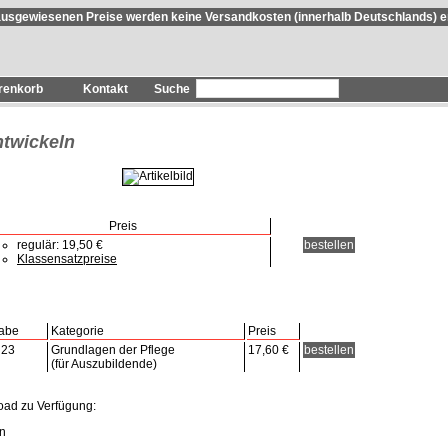
ausgewiesenen Preise werden keine Versandkosten (innerhalb Deutschlands) e
renkorb
Kontakt
twickeln
Preis
regulär: 19,50 €
bestellen
Klassensatzpreise
abe
Kategorie
Preis
23
Grundlagen der Pflege
17,60 €
bestellen
(für Auszubildende)
ad zu Verfügung:
en