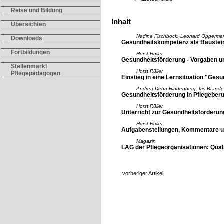
Reise und Bildung
Inhalt
Übersichten
Nadine Fischbock, Leonard Oppermann
Downloads
Gesundheitskompetenz als Baustein 
Fortbildungen
Horst Rüller
Gesundheitsförderung - Vorgaben 
Stellenmarkt
Horst Rüller
Pflegepädagogen
Einstieg in eine Lernsituation "Ges
Andrea Dehn-Hindenberg, Iris Brande
Gesundheitsförderung in Pflegeber
Horst Rüller
Unterricht zur Gesundheitsförderun
Horst Rüller
Aufgabenstellungen, Kommentare un
Magazin
LAG der Pflegeorganisationen: Quali
vorheriger Artikel