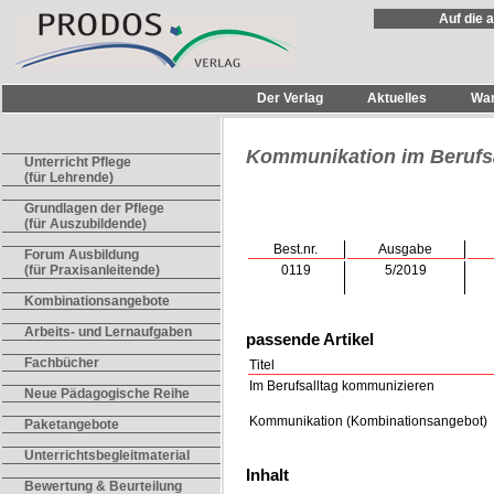
Auf die 
Der Verlag
Aktuelles
Wa
Kommunikation im Berufsa
Unterricht Pflege
(für Lehrende)
Grundlagen der Pflege
(für Auszubildende)
Best.nr.
Ausgabe
Forum Ausbildung
0119
5/2019
(für Praxisanleitende)
Kombinationsangebote
Arbeits- und Lernaufgaben
passende Artikel
Fachbücher
Titel
Im Berufsalltag kommunizieren
Neue Pädagogische Reihe
Kommunikation (Kombinationsangebot)
Paketangebote
Unterrichtsbegleitmaterial
Inhalt
Bewertung & Beurteilung