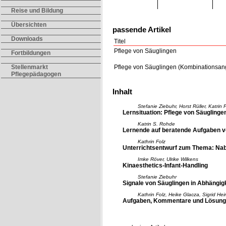
Reise und Bildung
Übersichten
passende Artikel
Downloads
Titel
Pflege von Säuglingen
Fortbildungen
Pflege von Säuglingen (Kombinationsan
Stellenmarkt
Pflegepädagogen
Inhalt
Stefanie Ziebuhr, Horst Rüller, Katrin 
Lernsituation: Pflege von Säuglinge
Katrin S. Rohde
Lernende auf beratende Aufgaben vo
Kathrin Folz
Unterrichtsentwurf zum Thema: Nab
Imke Röver, Ulrike Wilkens
Kinaesthetics-Infant-Handling
Stefanie Ziebuhr
Signale von Säuglingen in Abhängi
Kathrin Folz, Heike Glacza, Sigrid Hei
Aufgaben, Kommentare und Lösungen