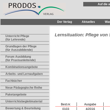
Auf die 
Der Verlag
Aktuelles
Wa
Lernsituation: Pflege von
Unterricht Pflege
(für Lehrende)
Grundlagen der Pflege
(für Auszubildende)
Forum Ausbildung
(für Praxisanleitende)
Kombinationsangebote
Arbeits- und Lernaufgaben
Fachbücher
Neue Pädagogische Reihe
Paketangebote
Unterrichtsbegleitmaterial
Best.nr.
Ausgabe
Bewertung & Beurteilung
0103
4/2016