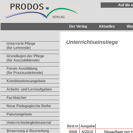
Auf die 
Der Verlag
Aktuelles
Wa
Unterrichtseinstiege
Unterricht Pflege
(für Lehrende)
Grundlagen der Pflege
(für Auszubildende)
Forum Ausbildung
(für Praxisanleitende)
Kombinationsangebote
Arbeits- und Lernaufgaben
Fachbücher
Neue Pädagogische Reihe
Paketangebote
Unterrichtsbegleitmaterial
Best.nr.
Ausgabe
Bewertung & Beurteilung
0068
6/2016
Neuauflage von He