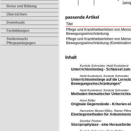
Jahr
Reise und Bildung
Übersichten
passende Artikel
Downloads
Titel
Pflege und Krankheitserleben von Mens
Fortbildungen
Bewegungseinschränkung
Pflege und Krankheitserleben von Mens
Stellenmarkt
Bewegungseinschränkung (Kombination
Pflegepädagogen
Inhalt
Kordula Schneider, Heidi Kuckeland
Unterrichtseinstieg - Schlüssel zum 
Heidi Kuckeland, Kordula Schneider
Unterrichtseinstiege auf die Lerns
Bewegungseinschränkungen"
Heidi Kuckeland, Kordula Schneider
Methoden thematischer Unterrichts
Horst Rüller
Originale Gegenstände - Kriterien e
Hannelore Muster-Wäbs, Rainer Pill
Einstiegsmethoden für Ankommens-
Dorothe Fischer
Sturzprophylaxe - eine Herausforde