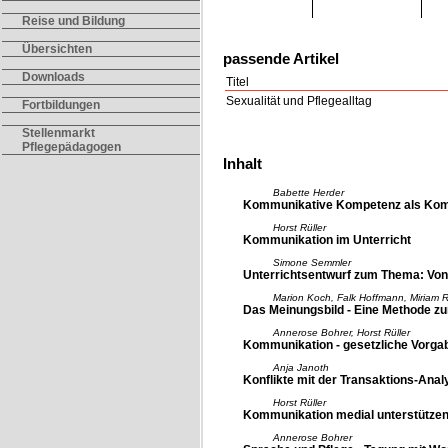
Reise und Bildung
Übersichten
passende Artikel
Downloads
Titel
Sexualität und Pflegealltag
Fortbildungen
Stellenmarkt
Pflegepädagogen
Inhalt
Babette Herder
Kommunikative Kompetenz als Komp
Horst Rüller
Kommunikation im Unterricht
Simone Semmler
Unterrichtsentwurf zum Thema: Vo
Marion Koch, Falk Hoffmann, Miriam R
Das Meinungsbild - Eine Methode z
Annerose Bohrer, Horst Rüller
Kommunikation - gesetzliche Vorga
Anja Janoth
Konflikte mit der Transaktions-Anal
Horst Rüller
Kommunikation medial unterstützen
Annerose Bohrer