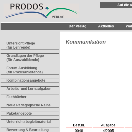
Auf die 
Der Verlag
Aktuelles
Wa
Kommunikation
Unterricht Pflege
(für Lehrende)
Grundlagen der Pflege
(für Auszubildende)
Forum Ausbildung
(für Praxisanleitende)
Kombinationsangebote
Arbeits- und Lernaufgaben
Fachbücher
Neue Pädagogische Reihe
Paketangebote
Unterrichtsbegleitmaterial
Best.nr.
Ausgabe
Bewertung & Beurteilung
0048
4/2005